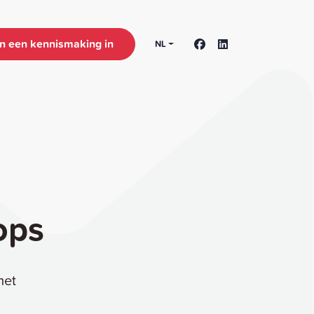
n een kennismaking in
NL
ops
met