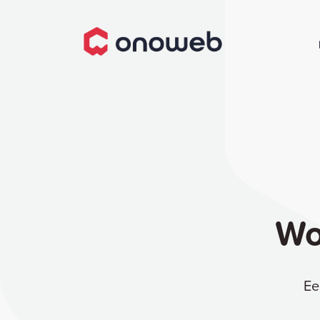
Wo
Ee