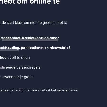
 hebt om online te
e start klaar om mee te groeien met je
t
Bancontact, kredietkaart en meer
oekhouding
, pakketdienst en nieuwsbrief
eheer
, zelf te doen
aliseerde verzendregels
ns wanneer je groeit
hankelijk te zijn van een ontwikkelaar voor elke