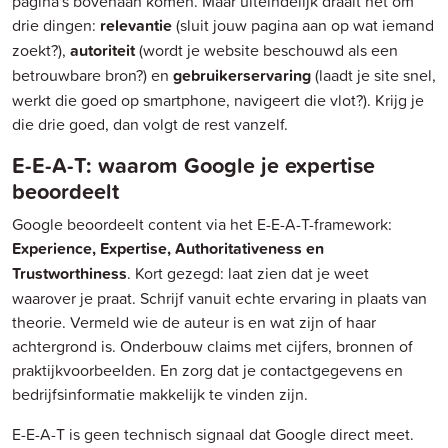
pagina's bovenaan komen. Maar uiteindelijk draait het om
drie dingen:
relevantie
(sluit jouw pagina aan op wat iemand
zoekt?),
autoriteit
(wordt je website beschouwd als een
betrouwbare bron?) en
gebruikerservaring
(laadt je site snel,
werkt die goed op smartphone, navigeert die vlot?). Krijg je
die drie goed, dan volgt de rest vanzelf.
E-E-A-T: waarom Google je expertise
beoordeelt
Google beoordeelt content via het E-E-A-T-framework:
Experience, Expertise, Authoritativeness en
Trustworthiness
. Kort gezegd: laat zien dat je weet
waarover je praat. Schrijf vanuit echte ervaring in plaats van
theorie. Vermeld wie de auteur is en wat zijn of haar
achtergrond is. Onderbouw claims met cijfers, bronnen of
praktijkvoorbeelden. En zorg dat je contactgegevens en
bedrijfsinformatie makkelijk te vinden zijn.
E-E-A-T is geen technisch signaal dat Google direct meet.