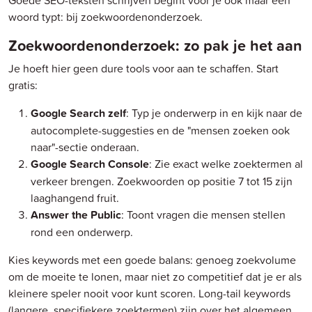
Goede SEO-teksten schrijven begint vóór je ook maar één
woord typt: bij zoekwoordenonderzoek.
Zoekwoordenonderzoek: zo pak je het aan
Je hoeft hier geen dure tools voor aan te schaffen. Start
gratis:
Google Search zelf
: Typ je onderwerp in en kijk naar de
autocomplete-suggesties en de "mensen zoeken ook
naar"-sectie onderaan.
Google Search Console
: Zie exact welke zoektermen al
verkeer brengen. Zoekwoorden op positie 7 tot 15 zijn
laaghangend fruit.
Answer the Public
: Toont vragen die mensen stellen
rond een onderwerp.
Kies keywords met een goede balans: genoeg zoekvolume
om de moeite te lonen, maar niet zo competitief dat je er als
kleinere speler nooit voor kunt scoren. Long-tail keywords
(langere, specifiekere zoektermen) zijn over het algemeen