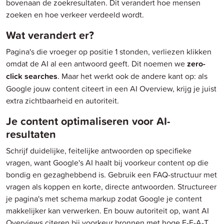
bovenaan de zoekresultaten. Dit verandert hoe mensen
zoeken en hoe verkeer verdeeld wordt.
Wat verandert er?
Pagina's die vroeger op positie 1 stonden, verliezen klikken
omdat de AI al een antwoord geeft. Dit noemen we
zero-
click searches
. Maar het werkt ook de andere kant op: als
Google jouw content citeert in een AI Overview, krijg je juist
extra zichtbaarheid en autoriteit.
Je content optimaliseren voor AI-
resultaten
Schrijf duidelijke, feitelijke antwoorden op specifieke
vragen, want Google's AI haalt bij voorkeur content op die
bondig en gezaghebbend is. Gebruik een FAQ-structuur met
vragen als koppen en korte, directe antwoorden. Structureer
je pagina's met schema markup zodat Google je content
makkelijker kan verwerken. En bouw autoriteit op, want AI
Overviews citeren bij voorkeur bronnen met hoge E-E-A-T.